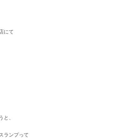
店にて
うと、
スランプって