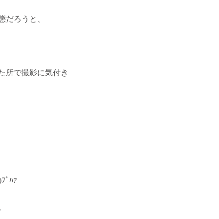
態だろうと、
た所で撮影に気付き
ﾞﾊｧ
。