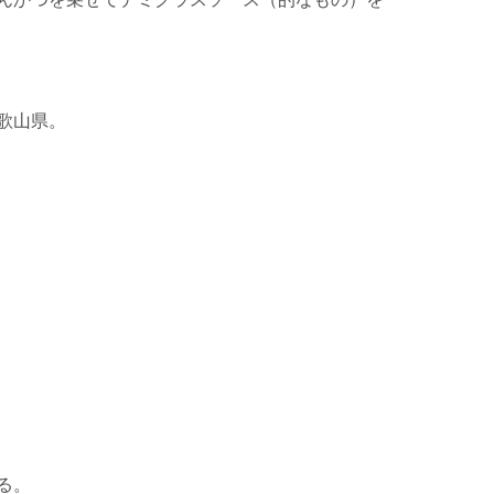
歌山県。
る。