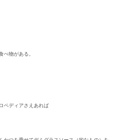
食べ物がある。
ロペディアさえあれば
んかつを乗せてデミグラスソース（的なもの）を