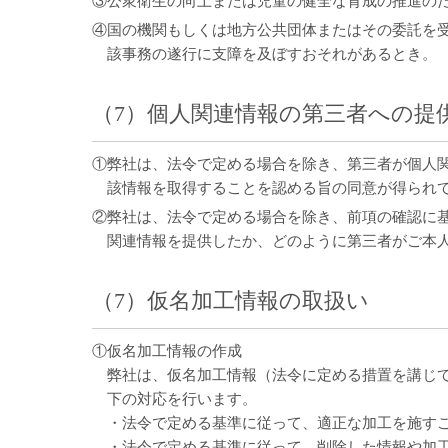
③公衆衛生の向上または児童の健全な育成の推進の
④国の機関もしくは地方公共団体またはその委託を
該事務の遂行に支障を及ぼすおそれがあるとき。
（7）個人関連情報の第三者への提
①弊社は、法令で定める場合を除き、第三者が個人
該情報を取得することを認める旨の同意が得られ
②弊社は、法令で定める場合を除き、前項の確認に
関連情報を提供したか、どのように第三者がご本
（7）仮名加工情報の取扱い
①仮名加工情報の作成
弊社は、仮名加工情報（法令に定める措置を講じ
下の対応を行います。
・法令で定める基準に従って、適正な加工を施す
・法令で定める基準に従って、削除した情報や加